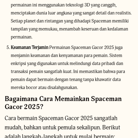
permainan ini menggunakan teknologi 3D yang canggih,
menciptakan dunia luar angkasa yang sangat detail dan realistis.
Setiap planet dan rintangan yang dihadapi Spaceman memiliki
tampilan yang memukau, menambah keseruan dan kedalaman
permainan.
Keamanan Terjamin
Permainan Spaceman Gacor 2025 juga
menjamin keamanan dan kenyamanan para pemain. Sistem
enkripsi yang digunakan untuk melindungi data pribadi dan
transaksi pemain sangatlah kuat. Ini memastikan bahwa para
pemain dapat bermain dengan tenang tanpa khawatir data
mereka bocor atau disalahgunakan.
Bagaimana Cara Memainkan Spaceman
Gacor 2025?
Cara bermain Spaceman Gacor 2025 sangatlah
mudah, bahkan untuk pemula sekalipun. Berikut
adalah langkah-langkah untuk mulai bermain: