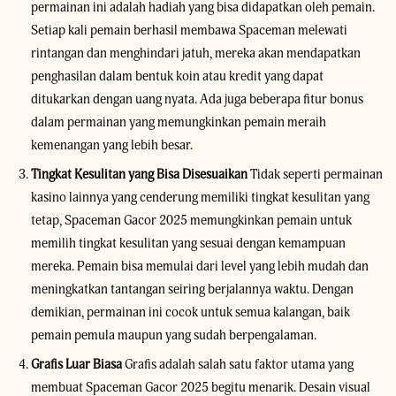
permainan ini adalah hadiah yang bisa didapatkan oleh pemain.
Setiap kali pemain berhasil membawa Spaceman melewati
rintangan dan menghindari jatuh, mereka akan mendapatkan
penghasilan dalam bentuk koin atau kredit yang dapat
ditukarkan dengan uang nyata. Ada juga beberapa fitur bonus
dalam permainan yang memungkinkan pemain meraih
kemenangan yang lebih besar.
Tingkat Kesulitan yang Bisa Disesuaikan
Tidak seperti permainan
kasino lainnya yang cenderung memiliki tingkat kesulitan yang
tetap, Spaceman Gacor 2025 memungkinkan pemain untuk
memilih tingkat kesulitan yang sesuai dengan kemampuan
mereka. Pemain bisa memulai dari level yang lebih mudah dan
meningkatkan tantangan seiring berjalannya waktu. Dengan
demikian, permainan ini cocok untuk semua kalangan, baik
pemain pemula maupun yang sudah berpengalaman.
Grafis Luar Biasa
Grafis adalah salah satu faktor utama yang
membuat Spaceman Gacor 2025 begitu menarik. Desain visual