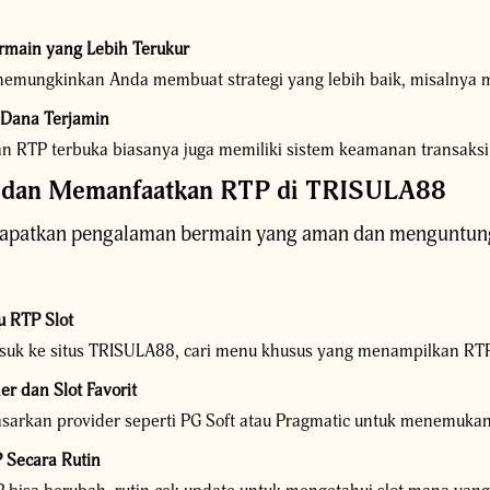
ermain yang Lebih Terukur
emungkinkan Anda membuat strategi yang lebih baik, misalnya mem
Dana Terjamin
an RTP terbuka biasanya juga memiliki sistem keamanan transaksi
 dan Memanfaatkan RTP di TRISULA88
apatkan pengalaman bermain yang aman dan menguntung
 RTP Slot
suk ke situs TRISULA88, cari menu khusus yang menampilkan RTP s
der dan Slot Favorit
dasarkan provider seperti PG Soft atau Pragmatic untuk menemuka
 Secara Rutin