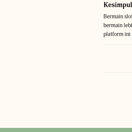
Kesimpu
Bermain slo
bermain leb
platform ini