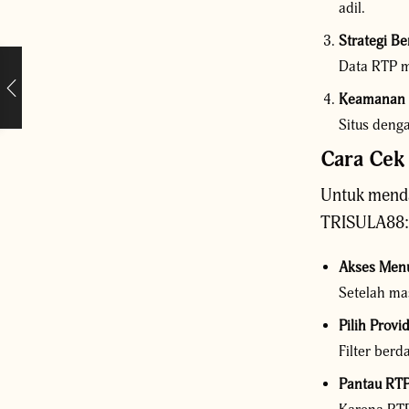
adil.
Strategi B
Data RTP m
Keamanan 
Situs deng
Cara Cek
Untuk mend
TRISULA88:
Akses Menu
Setelah ma
Pilih Provi
Filter ber
Pantau RTP