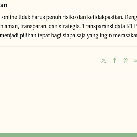
lan
t online tidak harus penuh risiko dan ketidakpastian. D
ih aman, transparan, dan strategis. Transparansi data
 menjadi pilihan tepat bagi siapa saja yang ingin merasaka