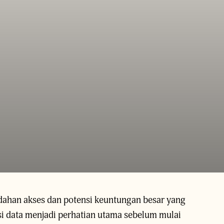
ahan akses dan potensi keuntungan besar yang
i data menjadi perhatian utama sebelum mulai