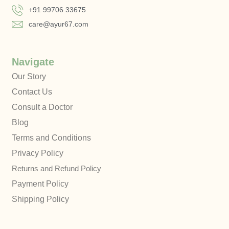
+91 99706 33675
care@ayur67.com
Navigate
Our Story
Contact Us
Consult a Doctor
Blog
Terms and Conditions
Privacy Policy
Returns and Refund Policy
Payment Policy
Shipping Policy