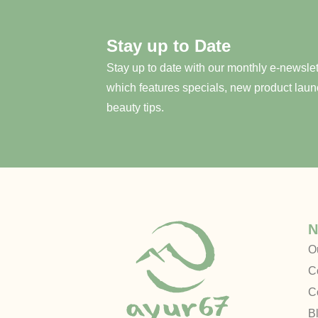
Stay up to Date
Stay up to date with our monthly e-newslet
which features specials, new product lau
beauty tips.
N
O
C
C
B