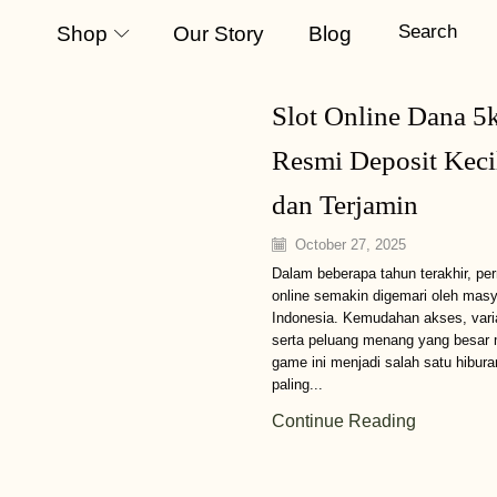
Search
Shop
Our Story
Blog
Slot Online Dana 5k
Resmi Deposit Kec
dan Terjamin
October 27, 2025
Dalam beberapa tahun terakhir, pe
online semakin digemari oleh mas
Indonesia. Kemudahan akses, vari
serta peluang menang yang besar
game ini menjadi salah satu hiburan
paling...
Continue Reading