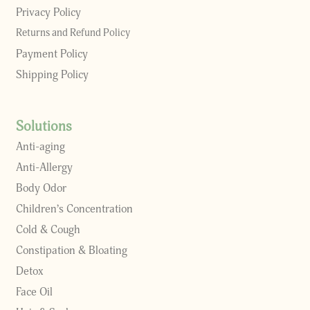
Privacy Policy
Returns and Refund Policy
Payment Policy
Shipping Policy
Solutions
Anti-aging
Anti-Allergy
Body Odor
Children’s Concentration
Cold & Cough
Constipation & Bloating
Detox
Face Oil