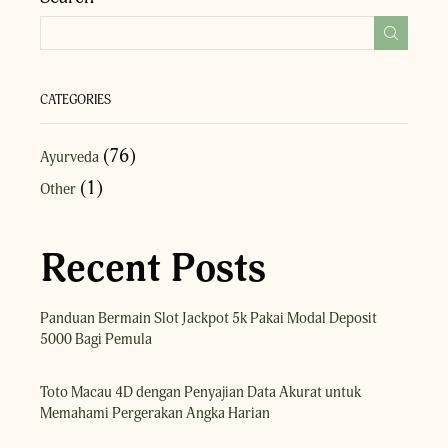
CATEGORIES
(76)
Ayurveda
(1)
Other
Recent Posts
Panduan Bermain Slot Jackpot 5k Pakai Modal Deposit
5000 Bagi Pemula
Toto Macau 4D dengan Penyajian Data Akurat untuk
Memahami Pergerakan Angka Harian