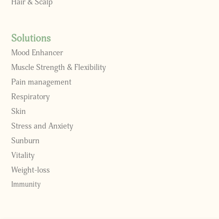
Hair & Scalp
Solutions
Mood Enhancer
Muscle Strength & Flexibility
Pain management
Respiratory
Skin
Stress and Anxiety
Sunburn
Vitality
Weight-loss
Immunity